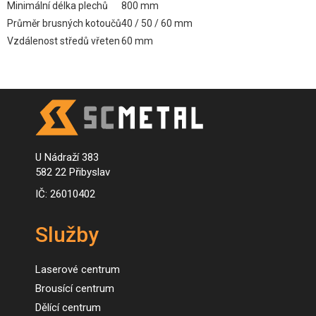
Minimální délka plechů
800 mm
Průměr brusných kotoučů
40 / 50 / 60 mm
Vzdálenost středů vřeten
60 mm
U Nádraží 383
582 22 Přibyslav
IČ: 26010402
Služby
Laserové centrum
Brousící centrum
Dělící centrum