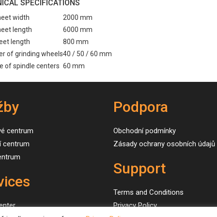
ICAL SPECIFICATIONS
eet width
2000 mm
eet length
6000 mm
eet length
800 mm
r of grinding wheels
40 / 50 / 60 mm
e of spindle centers
60 mm
žby
Podpora
vé centrum
Obchodní podmínky
í centrum
Zásady ochrany osobních údajů
centrum
Support
vices
Terms and Conditions
enter
Privacy Policy