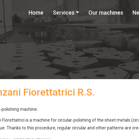
Home
Services
Our machines
N
zani Fiorettatrici R.S.
-polishing machine.
Fiorettatrici is a machine for circular-polishing of the sheet metals (cir
ue. Thanks to this procedure, regular circular and other patterns are cr