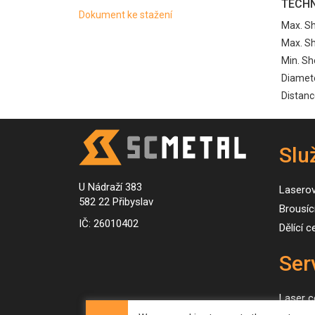
TECHN
Dokument ke stažení
Max. Sh
Max. Sh
Min. Sh
Diamete
Distanc
Slu
U Nádraží 383
Lasero
582 22 Přibyslav
Brousíc
IČ: 26010402
Dělící 
Ser
Laser c