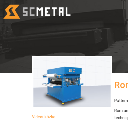
Ron
Pattern
Ronzani 
Videoukázka
techniq