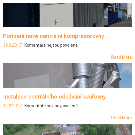
názvem
Přestěhování
dělící
linky
Pořízení nové centrální kompresorovny
18.9.2017
|
Komentáře nejsou povolené
u
textu
s
Read More
názvem
Pořízení
nové
centrální
kompresorovny
Instalace centrálního odsávání svařovny
14.9.2017
|
Komentáře nejsou povolené
u
textu
s
Read More
názvem
Instalace