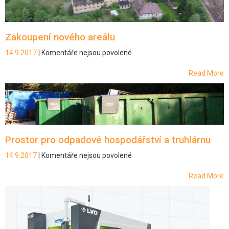
centrálního
odsávání
svařovny
Zakoupení nového areálu
14.9.2017
|
Komentáře nejsou povolené
u
textu
s
Read More
názvem
Zakoupení
nového
areálu
Prostor pro odpadové hospodářství a truhlárnu
14.9.2017
|
Komentáře nejsou povolené
u
textu
s
Read More
názvem
Prostor
pro
odpadové
hospodářství