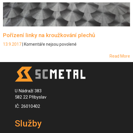
názvem
Vybudování
nové
brusírny
Pořízení linky na kroužkování plechů
13.9.2017
|
Komentáře nejsou povolené
u
textu
s
Read More
názvem
Pořízení
linky
na
kroužkování
U Nádraží 383
plechů
582 22 Přibyslav
IČ: 26010402
Služby