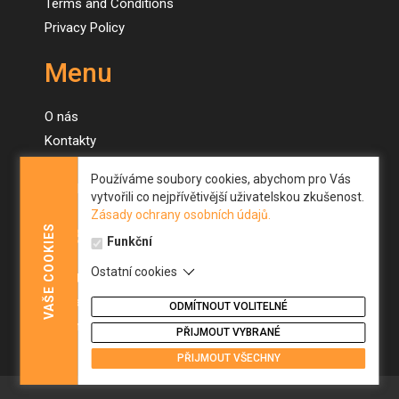
Terms and Conditions
Privacy Policy
Menu
O nás
Kontakty
Naše stroje
Používáme soubory cookies, abychom pro Vás
Novinky
vytvořili co nejpřívětivější uživatelskou zkušenost.
Zásady ochrany osobních údajů.
Menu
COOKIES
Funkční
Ostatní cookies
About us
VAŠE
Contacts
ODMÍTNOUT VOLITELNÉ
Our machines
PŘIJMOUT VYBRANÉ
News
PŘIJMOUT VŠECHNY