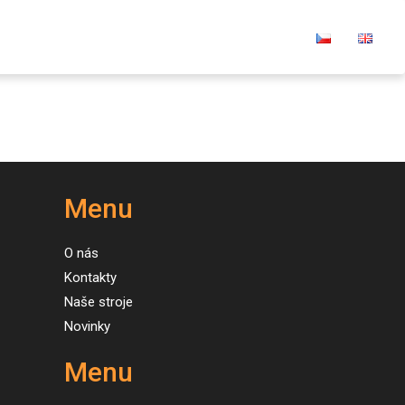
O nás
Kontakty
E-shop
Kariéra
Menu
O nás
Kontakty
Naše stroje
Novinky
Menu