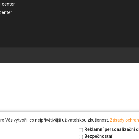
g center
 center
Vás vytvořili co nejpřívětivější uživatelskou zkušenost.
Zásady ochran
Reklamní personalizační d
Bezpečnostní