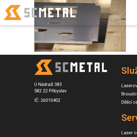
Slu
U Nádraží 383
Lasero
582 22 Přibyslav
Brousíc
IČ: 26010402
Dělící 
Ser
Laser c