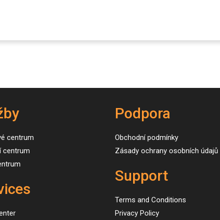
Úvod
Služby
Naše stroje
Novinky
žby
Podpora
vé centrum
Obchodní podmínky
í centrum
Zásady ochrany osobních údajů
centrum
Support
vices
Terms and Conditions
enter
Privacy Policy