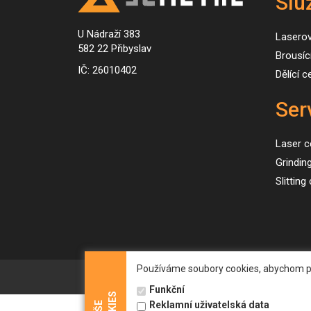
Slu
U Nádraží 383
Lasero
582 22 Přibyslav
Brousíc
IČ: 26010402
Dělící 
Ser
Laser c
Grindin
Slitting
Používáme soubory cookies, abychom pro 
Funkční
Reklamní uživatelská data