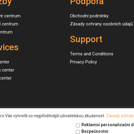
žby
Podpora
vé centrum
Obchodní podmínky
í centrum
Zásady ochrany osobních údajů
centrum
Support
vices
Terms and Conditions
enter
Privacy Policy
g center
 center
Vás vytvořili co nejpřívětivější uživatelskou zkušenost.
Zásady ochran
Reklamní personalizační d
Bezpečnostní