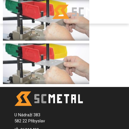
U Nádraží 383
582 22 Přibyslav