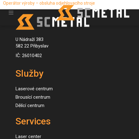
Operátor výroby – obsluha odjehlovacího stroje
U Nádraží 383
582 22 Přibyslav
IČ: 26010402
Služby
Laserové centrum
Brousící centrum
Dělící centrum
Services
Laser center