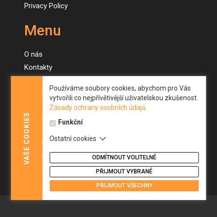
Privacy Policy
Menu
O nás
Kontakty
Naše stroje
Používáme soubory cookies, abychom pro Vás
Novinky
vytvořili co nejpřívětivější uživatelskou zkušenost.
Zásady ochrany osobních údajů.
Menu
COOKIES
Funkční
Ostatní cookies
About us
VAŠE
Contacts
ODMÍTNOUT VOLITELNÉ
Our machines
PŘIJMOUT VYBRANÉ
News
PŘIJMOUT VŠECHNY