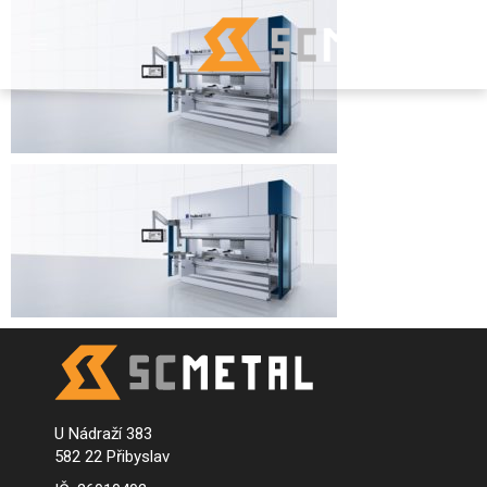
U Nádraží 383
582 22 Přibyslav