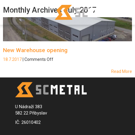
Monthly Archives
July 2017
New Warehouse opening
18.7.2017
|
Comments Off
on
New
Warehouse
Read More
opening
U Nádraží 383
582 22 Přibyslav
IČ: 26010402