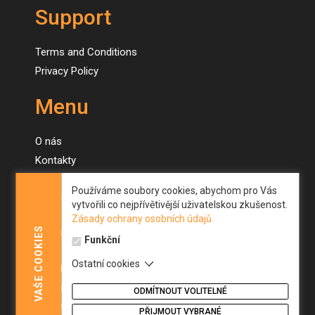
Support
Terms and Conditions
Privacy Policy
Menu
O nás
Kontakty
Naše stroje
Používáme soubory cookies, abychom pro Vás
Novinky
vytvořili co nejpřívětivější uživatelskou zkušenost.
Zásady ochrany osobních údajů.
Menu
COOKIES
Funkční
Ostatní cookies
About us
VAŠE
Contacts
ODMÍTNOUT VOLITELNÉ
Our machines
PŘIJMOUT VYBRANÉ